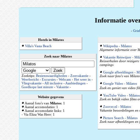
Informatie ove
-
Grie
Hotels in Milatos
Villa's Vasia Beach
Wikipedia - Milatos
Algemene informatie over Mi
Zoek naar Milatos
Vakantie Reiswijzer - Mil
Reisverhalen door reizigers
campings
Google afbeeldingen - Mi
Zoektips:
Bezienswaardigheden
-
Zonvakantie
-
Zoek naar foto's van Milato
Weerbericht
-
Excursies
-
Webcam
-
Het weer in
-
Vliegvakantie
-
All inclusive
-
Aanbiedingen
-
Google Video - Milatos
Goedkope last minute
-
Vakantie
-
Zoek en geniet van video fil
YouTube Video - Milatos
Website gegevens
Zoek en bekijk video films 
Aantal foto's van
Milatos
: 1
Zoover.nl - Milatos
Aantal accomodaties: 1
Vakantie beoordelingen en 
Aantal accomodatie links: 1
- Via Eliza Was Here: 1
Picture Search - Milatos
Zoek naar afbeeldingen en f