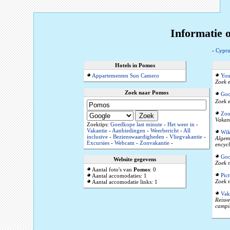
Informatie 
-
Cypru
Hotels in Pomos
Appartementen Sun Camero
You
Zoek e
Zoek naar Pomos
Goo
Zoek e
Zoo
Vakant
Zoektips:
Goedkope last minute
-
Het weer in
-
Vakantie
-
Aanbiedingen
-
Weerbericht
-
All
Wik
inclusive
-
Bezienswaardigheden
-
Vliegvakantie
-
Algeme
Excursies
-
Webcam
-
Zonvakantie
-
encyc
Goo
Website gegevens
Zoek n
Aantal foto's van
Pomos
: 0
Pic
Aantal accomodaties: 1
Zoek 
Aantal accomodatie links: 1
Vak
Reisve
campi