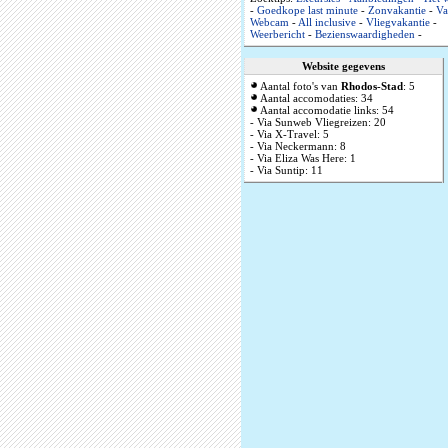
-
Goedkope last minute
-
Zonvakantie
-
Va
Webcam
-
All inclusive
-
Vliegvakantie
-
Weerbericht
-
Bezienswaardigheden
-
Website gegevens
Aantal foto's van
Rhodos-Stad
: 5
Aantal accomodaties: 34
Aantal accomodatie links: 54
- Via Sunweb Vliegreizen: 20
- Via X-Travel: 5
- Via Neckermann: 8
- Via Eliza Was Here: 1
- Via Suntip: 11