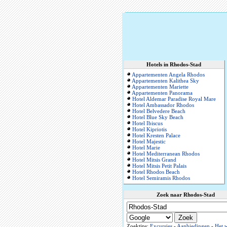
Hotels in Rhodos-Stad
Appartementen Angela Rhodos
Appartementen Kalithea Sky
Appartementen Mariette
Appartementen Panorama
Hotel Aldemar Paradise Royal Mare
Hotel Ambassador Rhodos
Hotel Belvedere Beach
Hotel Blue Sky Beach
Hotel Ibiscus
Hotel Kipriotis
Hotel Kresten Palace
Hotel Majestic
Hotel Marie
Hotel Mediterranean Rhodos
Hotel Mitsis Grand
Hotel Mitsis Petit Palais
Hotel Rhodos Beach
Hotel Semiramis Rhodos
Zoek naar Rhodos-Stad
Zoektips:
Excursies
-
Aanbiedingen
-
Het w