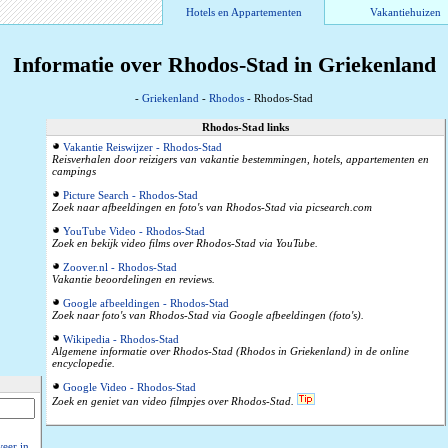
Hotels en Appartementen
Vakantiehuizen
Informatie over Rhodos-Stad in Griekenland
-
Griekenland
-
Rhodos
- Rhodos-Stad
Rhodos-Stad links
Vakantie Reiswijzer - Rhodos-Stad
Reisverhalen door reizigers van vakantie bestemmingen, hotels, appartementen en
campings
Picture Search - Rhodos-Stad
Zoek naar afbeeldingen en foto's van Rhodos-Stad via picsearch.com
YouTube Video - Rhodos-Stad
Zoek en bekijk video films over Rhodos-Stad via YouTube.
Zoover.nl - Rhodos-Stad
Vakantie beoordelingen en reviews.
Google afbeeldingen - Rhodos-Stad
Zoek naar foto's van Rhodos-Stad via Google afbeeldingen (foto's).
Wikipedia - Rhodos-Stad
Algemene informatie over Rhodos-Stad (Rhodos in Griekenland) in de online
encyclopedie.
Google Video - Rhodos-Stad
Zoek en geniet van video filmpjes over Rhodos-Stad.
eer in