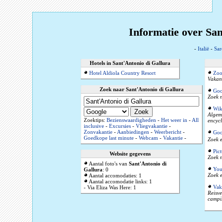
Informatie over Sant
-
Italië
-
Sar
Hotels in Sant'Antonio di Gallura
Hotel Aldiola Country Resort
Zoo
Vakant
Zoek naar Sant'Antonio di Gallura
Goo
Zoek n
Wik
Algeme
Zoektips:
Bezienswaardigheden
-
Het weer in
-
All
encyc
inclusive
-
Excursies
-
Vliegvakantie
-
Zonvakantie
-
Aanbiedingen
-
Weerbericht
-
Goo
Goedkope last minute
-
Webcam
-
Vakantie
-
Zoek e
Pic
Website gegevens
Zoek n
Aantal foto's van
Sant'Antonio di
You
Gallura
: 0
Zoek e
Aantal accomodaties: 1
Aantal accomodatie links: 1
Vak
- Via Eliza Was Here: 1
Reisve
campi