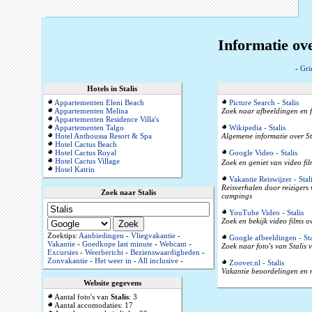
Informatie ove
-
Gri
Hotels in Stalis
Appartementen Eleni Beach
Picture Search - Stalis
Appartementen Melina
Zoek naar afbeeldingen en f
Appartementen Residence Villa's
Appartementen Talgo
Wikipedia - Stalis
Hotel Anthoussa Resort & Spa
Algemene informatie over St
Hotel Cactus Beach
Hotel Cactus Royal
Google Video - Stalis
Hotel Cactus Village
Zoek en geniet van video film
Hotel Katrin
Vakantie Reiswijzer - Stal
Reisverhalen door reizigers
Zoek naar Stalis
campings
YouTube Video - Stalis
Zoek en bekijk video films o
Zoektips:
Aanbiedingen
-
Vliegvakantie
-
Google afbeeldingen - Sta
Vakantie
-
Goedkope last minute
-
Webcam
-
Zoek naar foto's van Stalis 
Excursies
-
Weerbericht
-
Bezienswaardigheden
-
Zonvakantie
-
Het weer in
-
All inclusive
-
Zoover.nl - Stalis
Vakantie beoordelingen en r
Website gegevens
Aantal foto's van
Stalis
: 3
Aantal accomodaties: 17