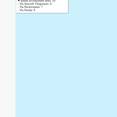
Aantal accomodatie links: 20
- Via Sunweb Vliegreizen: 6
- Via Neckermann: 7
- Via Suntip: 6