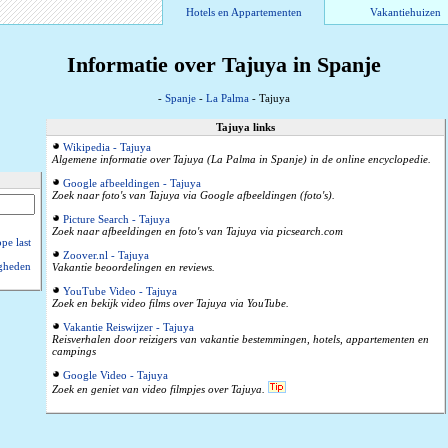
Hotels en Appartementen
Vakantiehuizen
Informatie over Tajuya in Spanje
-
Spanje
-
La Palma
- Tajuya
Tajuya links
Wikipedia - Tajuya
Algemene informatie over Tajuya (La Palma in Spanje) in de online encyclopedie.
Google afbeeldingen - Tajuya
Zoek naar foto's van Tajuya via Google afbeeldingen (foto's).
Picture Search - Tajuya
Zoek naar afbeeldingen en foto's van Tajuya via picsearch.com
pe last
Zoover.nl - Tajuya
gheden
Vakantie beoordelingen en reviews.
YouTube Video - Tajuya
Zoek en bekijk video films over Tajuya via YouTube.
Vakantie Reiswijzer - Tajuya
Reisverhalen door reizigers van vakantie bestemmingen, hotels, appartementen en
campings
Google Video - Tajuya
Zoek en geniet van video filmpjes over Tajuya.