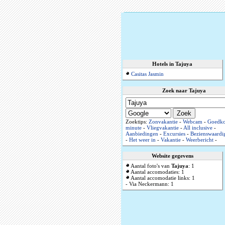
Hotels in Tajuya
Casitas Jasmin
Zoek naar Tajuya
Zoektips:
Zonvakantie
-
Webcam
-
Goedko
minute
-
Vliegvakantie
-
All inclusive
-
Aanbiedingen
-
Excursies
-
Bezienswaardi
-
Het weer in
-
Vakantie
-
Weerbericht
-
Website gegevens
Aantal foto's van
Tajuya
: 1
Aantal accomodaties: 1
Aantal accomodatie links: 1
- Via Neckermann: 1