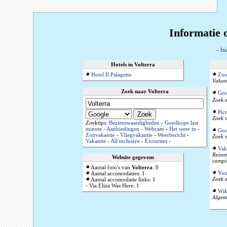
Informatie o
-
Ita
Hotels in Volterra
Hotel Il Palagetto
Zoo
Vakant
Zoek naar Volterra
Goo
Zoek e
Pic
Zoek n
Zoektips:
Bezienswaardigheden
-
Goedkope last
minute
-
Aanbiedingen
-
Webcam
-
Het weer in
-
Goo
Zonvakantie
-
Vliegvakantie
-
Weerbericht
-
Zoek n
Vakantie
-
All inclusive
-
Excursies
-
Vak
Reisve
Website gegevens
campi
Aantal foto's van
Volterra
: 0
You
Aantal accomodaties: 1
Zoek e
Aantal accomodatie links: 1
- Via Eliza Was Here: 1
Wik
Algeme