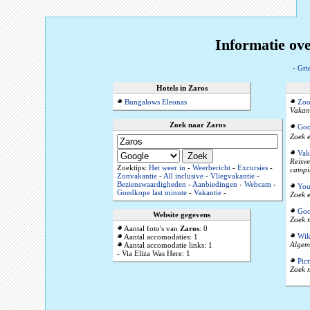
Informatie ov
-
Gri
Hotels in Zaros
Bungalows Eleonas
Zoo
Vakant
Zoek naar Zaros
Goo
Zoek e
Vak
Reisve
Zoektips:
Het weer in
-
Weerbericht
-
Excursies
-
campi
Zonvakantie
-
All inclusive
-
Vliegvakantie
-
Bezienswaardigheden
-
Aanbiedingen
-
Webcam
-
You
Goedkope last minute
-
Vakantie
-
Zoek e
Goo
Website gegevens
Zoek n
Aantal foto's van
Zaros
: 0
Wik
Aantal accomodaties: 1
Algeme
Aantal accomodatie links: 1
- Via Eliza Was Here: 1
Pic
Zoek n