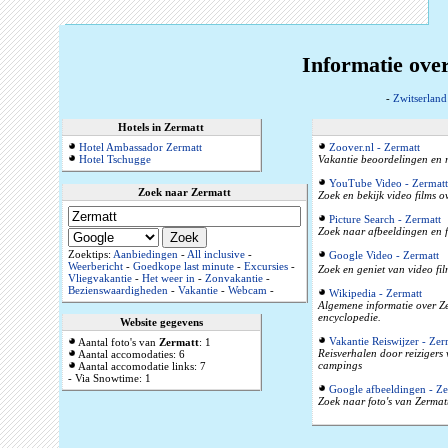
Informatie ove
-
Zwitserland
Hotels in Zermatt
Hotel Ambassador Zermatt
Zoover.nl - Zermatt
Hotel Tschugge
Vakantie beoordelingen en r
YouTube Video - Zermatt
Zoek naar Zermatt
Zoek en bekijk video films o
Picture Search - Zermatt
Zoek naar afbeeldingen en f
Zoektips:
Aanbiedingen
-
All inclusive
-
Google Video - Zermatt
Weerbericht
-
Goedkope last minute
-
Excursies
-
Zoek en geniet van video fil
Vliegvakantie
-
Het weer in
-
Zonvakantie
-
Bezienswaardigheden
-
Vakantie
-
Webcam
-
Wikipedia - Zermatt
Algemene informatie over Ze
encyclopedie.
Website gegevens
Vakantie Reiswijzer - Zer
Aantal foto's van
Zermatt
: 1
Reisverhalen door reizigers
Aantal accomodaties: 6
campings
Aantal accomodatie links: 7
- Via Snowtime: 1
Google afbeeldingen - Ze
Zoek naar foto's van Zermatt